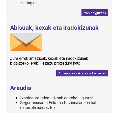
ziurtagiria
Izapide guztiak
Abisuak, kexak eta iradokizunak
Zure erreklamazioak, kexak eta iradokizunak
bidaltzeko, erabili ezazu prozedura hau:
Abisuak, kexak eta iradokizunak
Araudia
Izapidetze telematikoak egiteko laguntza
Segurtasunaren Eskema Nazionalarekin bat
datorrela adieraztea