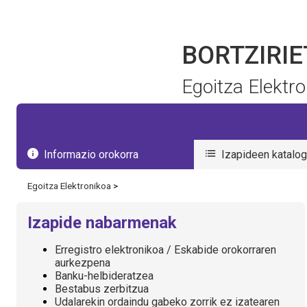
Hizkuntza aukeratu
BORTZIRI
Egoitza Elektr
Informazio orokorra
Izapideen katalo
Egoitza Elektronikoa
>
Izapide nabarmenak
Erregistro elektronikoa / Eskabide orokorraren
aurkezpena
Banku-helbideratzea
Bestabus zerbitzua
Udalarekin ordaindu gabeko zorrik ez izatearen