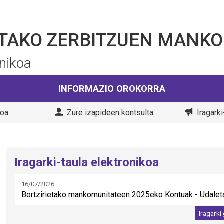
ETAKO ZERBITZUEN MANK
onikoa
INFORMAZIO OROKORRA
goa
Zure izapideen kontsulta
Iragarki
Iragarki-taula elektronikoa
16/07/2026
Bortzirietako mankomunitateen 2025eko Kontuak - Udaleta
Iragarki 