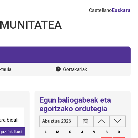
Castellano
Euskara
OMUNITATEA
-taula
Gertakariak
Egun baliogabeak eta
egoitzako ordutegia
ra bidali
Abuztua 2026
guztiak ikusi
L
M
X
J
V
S
D