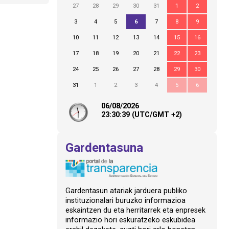
27
28
29
30
31
1
2
3
4
5
6
7
8
9
10
11
12
13
14
15
16
17
18
19
20
21
22
23
24
25
26
27
28
29
30
31
1
2
3
4
5
6
06/08/2026
23:
30
:39
(UTC/GMT +2)
Gardentasuna
Gardentasun atariak jarduera publiko
instituzionalari buruzko informazioa
eskaintzen du eta herritarrek eta enpresek
informazio hori eskuratzeko eskubidea