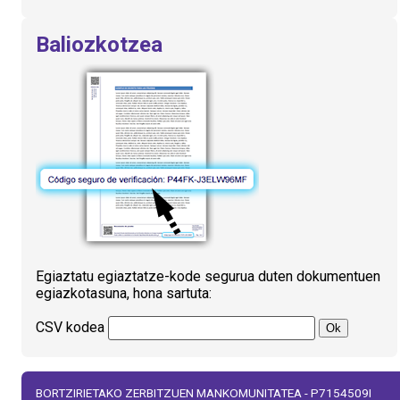
Baliozkotzea
Egiaztatu egiaztatze-kode segurua duten dokumentuen
egiazkotasuna, hona sartuta:
CSV kodea
BORTZIRIETAKO ZERBITZUEN MANKOMUNITATEA - P7154509I