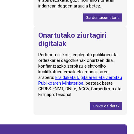
erabil dezakete, guzti hori arlo honetan
indarrean dagoen araudia betez.
Gardentasun-ataria
Onartutako ziurtagiri
digitalak
Pertsona fisikoei, enplegatu publikoei eta
ordezkariei dagozkienak onartzen dira,
konfiantzazko zerbitzu elektroniko
kualifikatuen emaileek emanak, aren
arabera;
Eraldaketa Digitalaren eta Zerbitzu
Publikoaren Ministerioa
, besteak beste,
CERES-FNMT, DNI-e, ACCV, Camerfirma eta
Firmaprofesional.
Ohiko galderak